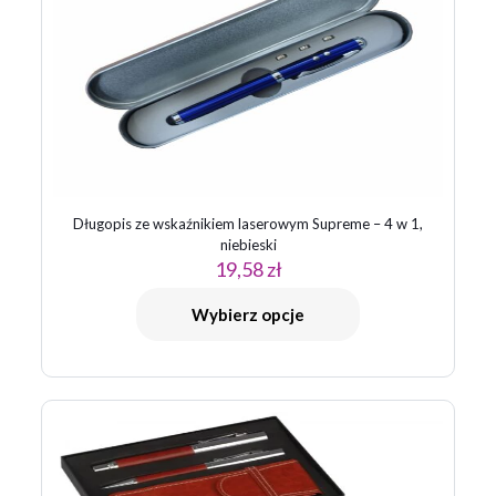
1 z 5
2 z 5
3 z 5
4 z 5
5 z 5
gwiazdek
gwiazdek
gwiazdek
gwiazdek
gwiazdek
Długopis ze wskaźnikiem laserowym Supreme – 4 w 1,
niebieski
19,58
zł
Nazwa
*
Wybierz opcje
E-
mail
*
Zapamiętaj moje dane w tej przeglądarce podczas pisania
kolejnych komentarzy.