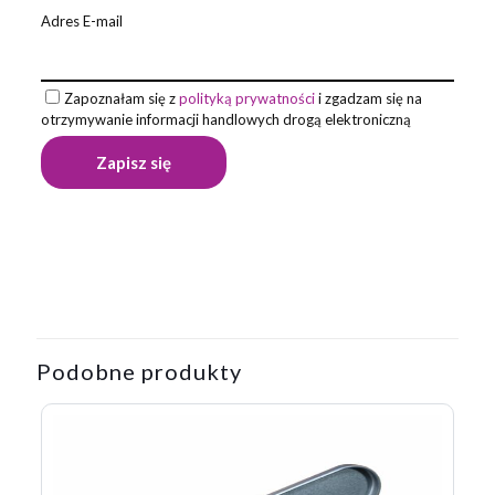
Adres E-mail
Zapoznałam się z
polityką prywatności
i zgadzam się na
otrzymywanie informacji handlowych drogą elektroniczną
Opinie
Wymiary
190.0×55.0x190.0
Na razie nie ma opinii o produkcie.
Materiał wykonania
stal nierdzewna
Kolor podstawowy
czarny
Napisz pierwszą opinię o „Zestaw
piśmienniczy Gassin, czarny”
Podobne produkty
Twój adres email nie zostanie opublikowany.
Wymagane pola
są oznaczone
*
Twoja ocena
*