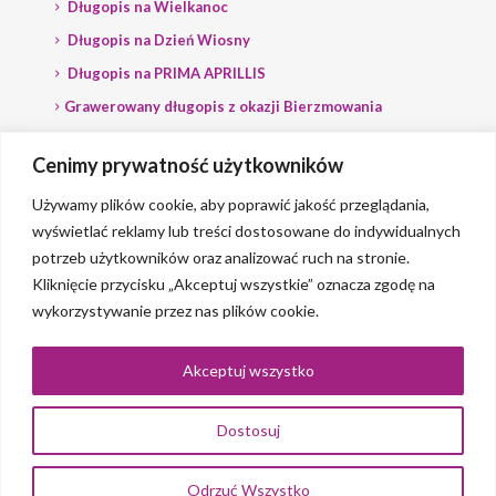
Długopis na Wielkanoc
Długopis na Dzień Wiosny
Długopis na PRIMA APRILLIS
Grawerowany długopis z okazji Bierzmowania
Długopis na wybory
Cenimy prywatność użytkowników
Grawerowany długopis dla Polityka
Używamy plików cookie, aby poprawić jakość przeglądania,
wyświetlać reklamy lub treści dostosowane do indywidualnych
potrzeb użytkowników oraz analizować ruch na stronie.
Kliknięcie przycisku „Akceptuj wszystkie” oznacza zgodę na
wykorzystywanie przez nas plików cookie.
© 2023 Grawerlik |
2QBS
Akceptuj wszystko
Dostosuj
0
Odrzuć Wszystko