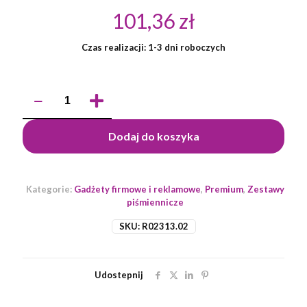
101,36
zł
Czas realizacji: 1-3 dni roboczych
ilość
Zestaw
piśmienniczy
Gassin,
Dodaj do koszyka
czarny
Kategorie:
Gadżety firmowe i reklamowe
,
Premium
,
Zestawy
piśmiennicze
SKU:
R02313.02
Udostepnij