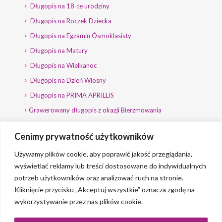
Długopis na 18-te urodziny
Długopis na Roczek Dziecka
Długopis na Egzamin Ósmoklasisty
Długopis na Matury
Długopis na Wielkanoc
Długopis na Dzień Wiosny
Długopis na PRIMA APRILLIS
Grawerowany długopis z okazji Bierzmowania
Długopis na wybory
Cenimy prywatność użytkowników
Grawerowany długopis dla Polityka
Używamy plików cookie, aby poprawić jakość przeglądania,
wyświetlać reklamy lub treści dostosowane do indywidualnych
potrzeb użytkowników oraz analizować ruch na stronie.
Kliknięcie przycisku „Akceptuj wszystkie” oznacza zgodę na
wykorzystywanie przez nas plików cookie.
© 2023 Grawerlik |
2QBS