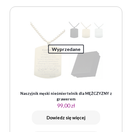
Wyprzedane
Naszyjnik męski nieśmiertelnik dla MĘŻCZYZNY z
grawerem
99,00
zł
Dowiedz się więcej