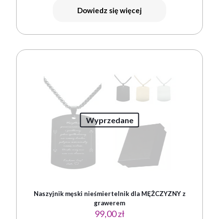
Dowiedz się więcej
Wyprzedane
Naszyjnik męski nieśmiertelnik dla MĘŻCZYZNY z
grawerem
99,00
zł