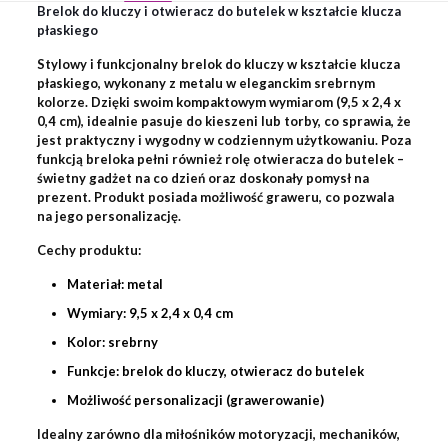
Brelok do kluczy i otwieracz do butelek w kształcie klucza
płaskiego
Stylowy i funkcjonalny brelok do kluczy w kształcie klucza
płaskiego, wykonany z metalu w eleganckim srebrnym
kolorze. Dzięki swoim kompaktowym wymiarom (9,5 x 2,4 x
0,4 cm), idealnie pasuje do kieszeni lub torby, co sprawia, że
jest praktyczny i wygodny w codziennym użytkowaniu. Poza
funkcją breloka pełni również rolę otwieracza do butelek –
świetny gadżet na co dzień oraz doskonały pomysł na
prezent. Produkt posiada możliwość graweru, co pozwala
na jego personalizację.
Cechy produktu:
Materiał: metal
Wymiary: 9,5 x 2,4 x 0,4 cm
Kolor: srebrny
Funkcje: brelok do kluczy, otwieracz do butelek
Możliwość personalizacji (grawerowanie)
Idealny zarówno dla miłośników motoryzacji, mechaników,