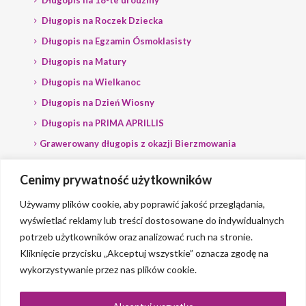
Długopis na 18-te urodziny
Długopis na Roczek Dziecka
Długopis na Egzamin Ósmoklasisty
Długopis na Matury
Długopis na Wielkanoc
Długopis na Dzień Wiosny
Długopis na PRIMA APRILLIS
Grawerowany długopis z okazji Bierzmowania
Długopis na wybory
Cenimy prywatność użytkowników
Grawerowany długopis dla Polityka
Używamy plików cookie, aby poprawić jakość przeglądania,
wyświetlać reklamy lub treści dostosowane do indywidualnych
potrzeb użytkowników oraz analizować ruch na stronie.
Kliknięcie przycisku „Akceptuj wszystkie” oznacza zgodę na
wykorzystywanie przez nas plików cookie.
© 2023 Grawerlik |
2QBS