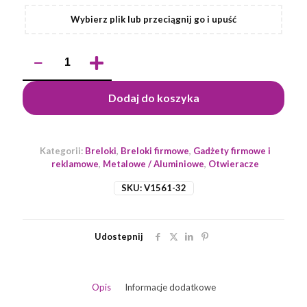
Wybierz plik lub przeciągnij go i upuść
ilość
Brelok
do
kluczy
Dodaj do koszyka
i
otwieracz
do
butelek
Kategorii:
Breloki
,
Breloki firmowe
,
Gadżety firmowe i
w
reklamowe
,
Metalowe / Aluminiowe
,
Otwieracze
kształcie
klucza
SKU:
V1561-32
płaskiego
Udostepnij
Opis
Informacje dodatkowe