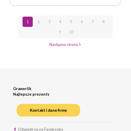
1
2
3
4
5
6
7
8
9
10
Następna strona
Grawerlik
Najlepsze prezenty
Kontakt i dane firmy
Odwiedź na na Facebooku