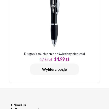
Długopis touch pen podświetlany niebieski
Pierwotna
Aktualna
14,99
zł
17,87
zł
cena
cena
wynosiła:
wynosi:
Wybierz opcje
17,87 zł.
14,99 zł.
Grawerlik