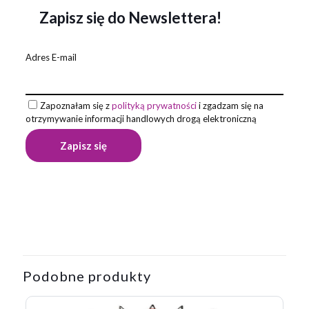
Zapisz się do Newslettera!
Adres E-mail
Zapoznałam się z
polityką prywatności
i zgadzam się na
otrzymywanie informacji handlowych drogą elektroniczną
Opinie
Waga
0,01 kg
Na razie nie ma opinii o produkcie.
Napisz pierwszą opinię o „Długopis
bambusowy BALIS”
Podobne produkty
Twój adres email nie zostanie opublikowany.
Wymagane pola