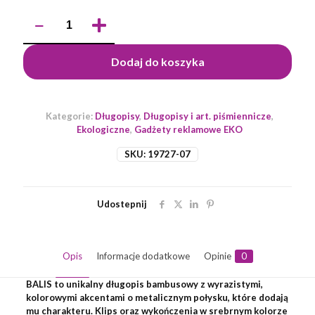
ilość
Długopis
bambusowy
BALIS
Dodaj do koszyka
Kategorie:
Długopisy
,
Długopisy i art. piśmiennicze
,
Ekologiczne
,
Gadżety reklamowe EKO
SKU:
19727-07
Udostepnij
Opis
Informacje dodatkowe
Opinie
0
BALIS to unikalny długopis bambusowy z wyrazistymi,
kolorowymi akcentami o metalicznym połysku, które dodają
mu charakteru. Klips oraz wykończenia w srebrnym kolorze