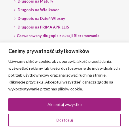
Długopis na Matury
Długopis na Wielkanoc
Długopis na Dzień Wiosny
Długopis na PRIMA APRILLIS
Grawerowany długopis z okazji Bierzmowania
Długopis na wybory
Cenimy prywatność użytkowników
Grawerowany długopis dla Polityka
Używamy plików cookie, aby poprawić jakość przeglądania,
wyświetlać reklamy lub treści dostosowane do indywidualnych
potrzeb użytkowników oraz analizować ruch na stronie.
Kliknięcie przycisku „Akceptuj wszystkie” oznacza zgodę na
wykorzystywanie przez nas plików cookie.
© 2023 Grawerlik |
2QBS
Akceptuj wszystko
Dostosuj