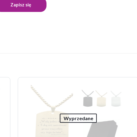
Opinie
i o produkcie.
zą opinię o „Naszyjnik męski nieśmiertelnik dl
 zostanie opublikowany.
Wymagane pola są oznaczone
*
z 5 gwiazdek
2 z 5 gwiazdek
3 z 5 gwiazdek
4 z 5 gwiazde
Wyprzedane