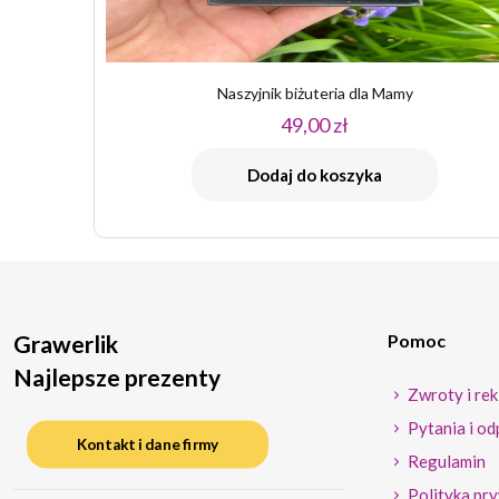
Naszyjnik biżuteria dla Mamy
49,00
zł
Dodaj do koszyka
Grawerlik
Pomoc
Najlepsze prezenty
Zwroty i rek
Pytania i od
Kontakt i dane firmy
Regulamin
Polityka pr