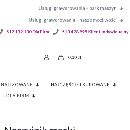
Usługi grawerowania – park maszyn
Usługi grawerowania – nasze możliwości
512 132 100 Dla Firm
510 478 999 Klient Indywidualny
0,00
zł
ONALIZOWANE
NAJCZĘŚCIEJ KUPOWANE
DLA FIRM