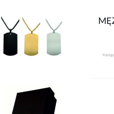
MĘŻ
Katego