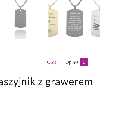
Opis
Opinie
0
aszyjnik z grawerem