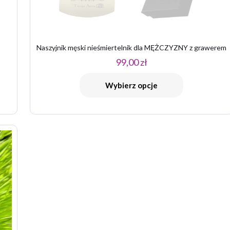
Naszyjnik męski nieśmiertelnik dla MĘŻCZYZNY z grawerem
99,00
zł
E-
Zapamiętaj 
mail
*
przeglądarce po
Wybierz opcje
kolejnych komen