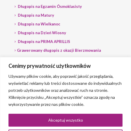
Długopis na Egzamin Ósmoklasisty
Długopis na Matury
Długopis na Wielkanoc
Długopis na Dzień Wiosny
Długopis na PRIMA APRILLIS
Grawerowany długopis z okazji Bierzmowania
Długopis na wybory
Cenimy prywatność użytkowników
Grawerowany długopis dla Polityka
Używamy plików cookie, aby poprawić jakość przeglądania,
wyświetlać reklamy lub treści dostosowane do indywidualnych
potrzeb użytkowników oraz analizować ruch na stronie.
Kliknięcie przycisku „Akceptuj wszystkie” oznacza zgodę na
wykorzystywanie przez nas plików cookie.
© 2023 Grawerlik |
2QBS
Akceptuj wszystko