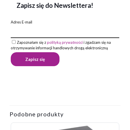
Zapisz się do Newslettera!
Adres E-mail
Zapoznałam się z
polityką prywatności
i zgadzam się na
otrzymywanie informacji handlowych drogą elektroniczną
Opinie
Wymiary
170.0×60.0x26.0
Na razie nie ma opinii o produkcie.
Materiał wykonania
aluminium
Kolor podstawowy
biały
Napisz pierwszą opinię o „Zestaw
piśmienniczy Fortaleza, biały”
Podobne produkty
Twój adres email nie zostanie opublikowany.
Wymagane pola