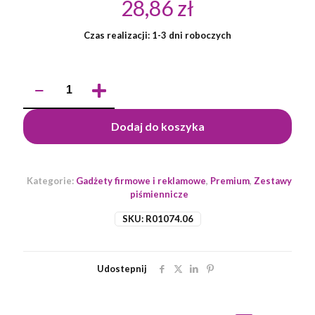
28,86
zł
Czas realizacji: 1-3 dni roboczych
ilość
Zestaw
piśmienniczy
Fortaleza,
Dodaj do koszyka
biały
Kategorie:
Gadżety firmowe i reklamowe
,
Premium
,
Zestawy
piśmiennicze
SKU:
R01074.06
Udostepnij