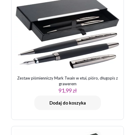
są oznaczone
*
Twoja ocena
*
1 z 5
2 z 5
3 z 5
4 z 5
5 z 5
gwiazdek
gwiazdek
gwiazdek
gwiazdek
gwiazdek
Zestaw piśmienniczy Mark Twain w etui, pióro, długopis z
grawerem
91,99
zł
Nazwa
*
Dodaj do koszyka
E-
mail
*
Zapamiętaj moje dane w tej przeglądarce podczas pisania
kolejnych komentarzy.