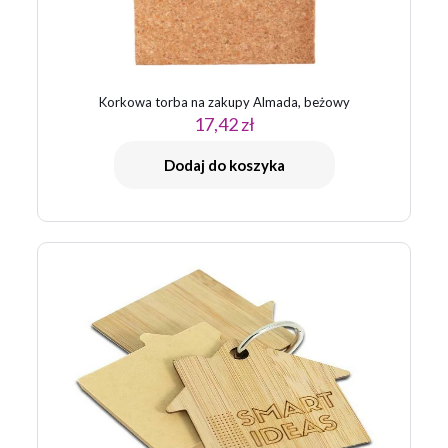
Korkowa torba na zakupy Almada, beżowy
17,42
zł
Nazwa
*
Dodaj do koszyka
E-
mail
*
Zapamiętaj moje dane w tej przeglądarce podczas pisania
kolejnych komentarzy.