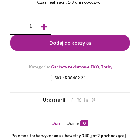
Czas realizacji: 1-3 dni roboczych
ilość
Torba
z
bawełny
Dodaj do koszyka
340
g/m2
Lisburn,
szary
Kategorie:
Gadżety reklamowe EKO
,
Torby
SKU:
R08482.21
Udostepnij
Opis
Opinie
0
Pojemna torba wykonana z bawełny 340 g/m2 pochodzącej