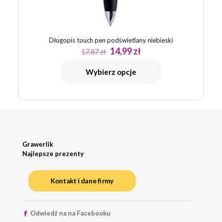
Długopis touch pen podświetlany niebieski
Pierwotna
Aktualna
14,99
zł
17,87
zł
cena
cena
wynosiła:
wynosi:
Wybierz opcje
17,87 zł.
14,99 zł.
Grawerlik
Najlepsze prezenty
Kontakt i dane firmy
Odwiedź na na Facebooku