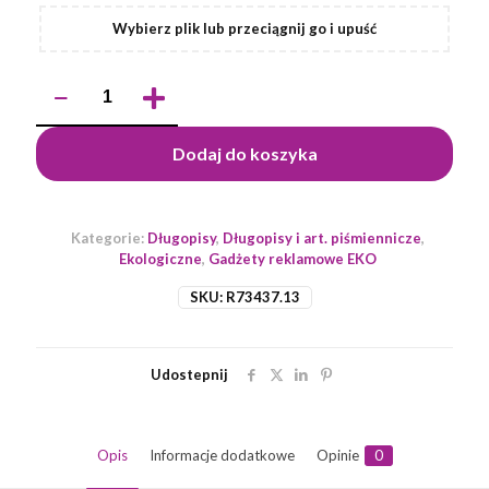
Wybierz plik lub przeciągnij go i upuść
ilość
Długopis
Eco-
written,
Dodaj do koszyka
beżowy
Kategorie:
Długopisy
,
Długopisy i art. piśmiennicze
,
Ekologiczne
,
Gadżety reklamowe EKO
SKU:
R73437.13
Udostepnij
Opis
Informacje dodatkowe
Opinie
0