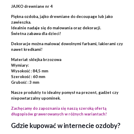
JAJKO drewniane nr 4
Piękna ozdoba, jajko drewniane do decoupage lub jako
zawieszka.
Idealnie nadaje się do malowania oraz dekoracji.
Świetna zabawa dla dzieci!
Dekoracje można malować dowolnymi farbami, lakierami czy
nawet kredkami!
Materiał: sklejka brzozowa
Wymiary:
Wysokość : 84,5 mm
Szerokość : 60 mm
Grubość : 3 mm
Nasze produkty to idealny pomysł na prezent, gadżet czy
niepowtarzalny upominek.
Zachęcamy do zapoznania się naszą szeroką ofertą
długopisów grawerowanych w różnych wariantach!
Gdzie kupować w internecie ozdoby?