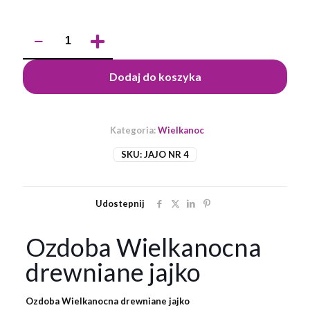
ilość
Drewniane
jajko
wielkanocne
Dodaj do koszyka
/
4
Kategoria:
Wielkanoc
SKU:
JAJO NR 4
Udostepnij
Ozdoba Wielkanocna
drewniane jajko
Ozdoba Wielkanocna drewniane jajko