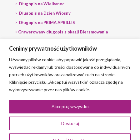
Długopis na Wielkanoc
Długopis na Dzień Wiosny
Długopis na PRIMA APRILLIS
Grawerowany długopis z okazji Bierzmowania
Długopis na wybory
Cenimy prywatność użytkowników
Grawerowany długopis dla Polityka
Używamy plików cookie, aby poprawić jakość przeglądania,
wyświetlać reklamy lub treści dostosowane do indywidualnych
potrzeb użytkowników oraz analizować ruch na stronie.
Kliknięcie przycisku „Akceptuj wszystkie” oznacza zgodę na
wykorzystywanie przez nas plików cookie.
© 2023 Grawerlik |
2QBS
Akceptuj wszystko
Dostosuj
0