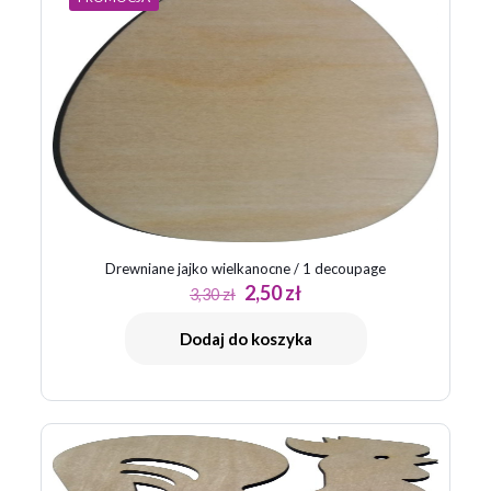
Drewniane jajko wielkanocne / 1 decoupage
Pierwotna
Aktualna
2,50
zł
3,30
zł
cena
cena
wynosiła:
wynosi:
Dodaj do koszyka
3,30 zł.
2,50 zł.