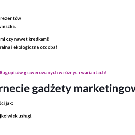
 prezentów
ieszka.
ami czy nawet kredkami!
uralna i ekologiczna ozdoba!
 długopisów grawerowanych w różnych wariantach!
rnecie gadżety marketingo
ci jak:
kolwiek usługi,