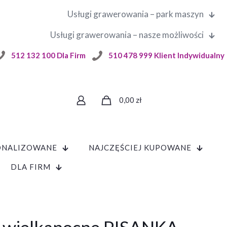
Usługi grawerowania – park maszyn
Usługi grawerowania – nasze możliwości
512 132 100 Dla Firm
510 478 999 Klient Indywidualny
0,00
zł
ONALIZOWANE
NAJCZĘŚCIEJ KUPOWANE
DLA FIRM