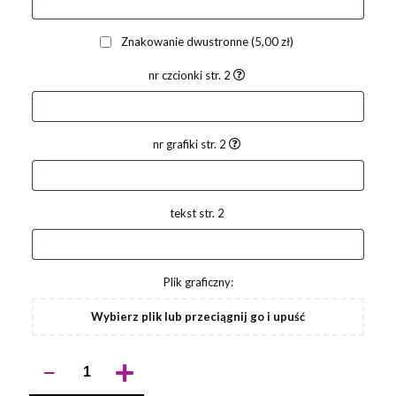
Znakowanie dwustronne
(5,00 zł)
nr czcionki str. 2
nr grafiki str. 2
tekst str. 2
Plik graficzny:
Wybierz plik lub przeciągnij go i upuść
ilość
Brelok
rALI