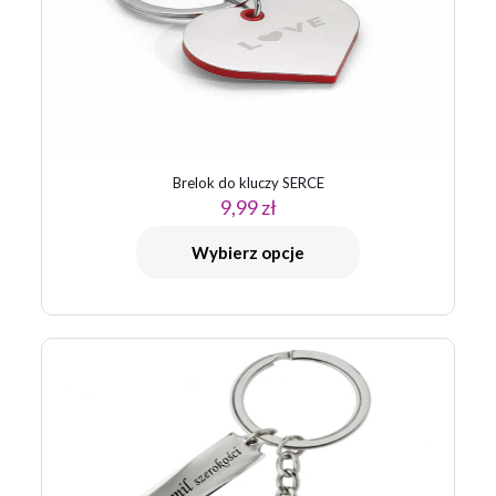
Brelok do kluczy SERCE
9,99
zł
Nazwa
*
Wybierz opcje
E-
mail
*
Zapamiętaj moje dane w tej przeglądarce podczas pisania
kolejnych komentarzy.