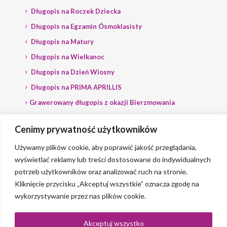
Długopis na Roczek Dziecka
Długopis na Egzamin Ósmoklasisty
Długopis na Matury
Długopis na Wielkanoc
Długopis na Dzień Wiosny
Długopis na PRIMA APRILLIS
Grawerowany długopis z okazji Bierzmowania
Długopis na wybory
Cenimy prywatność użytkowników
Grawerowany długopis dla Polityka
Używamy plików cookie, aby poprawić jakość przeglądania,
wyświetlać reklamy lub treści dostosowane do indywidualnych
potrzeb użytkowników oraz analizować ruch na stronie.
Kliknięcie przycisku „Akceptuj wszystkie” oznacza zgodę na
wykorzystywanie przez nas plików cookie.
© 2023 Grawerlik |
2QBS
Akceptuj wszystko