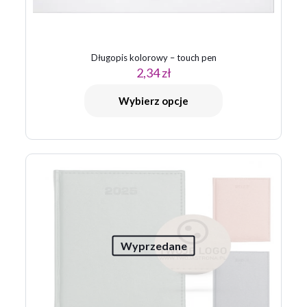
Długopis kolorowy – touch pen
2,34
zł
Nazwa
*
Wybierz opcje
E-
mail
*
Zapamiętaj moje dane w tej przeglądarce podczas pisania
kolejnych komentarzy.
Wyprzedane