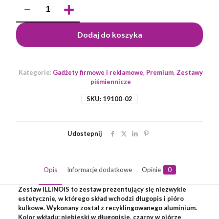
ilość
Zestaw
piśmienniczy
ILLINOIS
Dodaj do koszyka
Kategorie:
Gadżety firmowe i reklamowe
,
Premium
,
Zestawy
piśmiennicze
SKU:
19100-02
Udostepnij
Opis
Informacje dodatkowe
Opinie
0
Zestaw ILLINOIS to zestaw prezentujący się niezwykle
estetycznie, w którego skład wchodzi długopis i pióro
kulkowe. Wykonany został z recyklingowanego aluminium.
Kolor wkładu: niebieski w długopisie, czarny w piórze