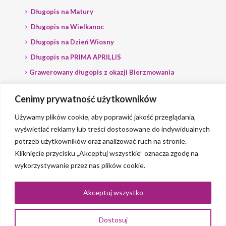
Długopis na Matury
Długopis na Wielkanoc
Długopis na Dzień Wiosny
Długopis na PRIMA APRILLIS
Grawerowany długopis z okazji Bierzmowania
Długopis na wybory
Cenimy prywatność użytkowników
Grawerowany długopis dla Polityka
Używamy plików cookie, aby poprawić jakość przeglądania,
wyświetlać reklamy lub treści dostosowane do indywidualnych
potrzeb użytkowników oraz analizować ruch na stronie.
Kliknięcie przycisku „Akceptuj wszystkie” oznacza zgodę na
wykorzystywanie przez nas plików cookie.
© 2023 Grawerlik |
2QBS
Akceptuj wszystko
Dostosuj