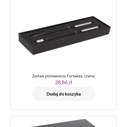
są oznaczone
*
Twoja ocena
*
1 z 5
2 z 5
3 z 5
4 z 5
5 z 5
gwiazdek
gwiazdek
gwiazdek
gwiazdek
gwiazdek
Zestaw piśmienniczy Fortaleza, czarny
28,86
zł
Nazwa
*
Dodaj do koszyka
E-
mail
*
Zapamiętaj moje dane w tej przeglądarce podczas pisania
kolejnych komentarzy.