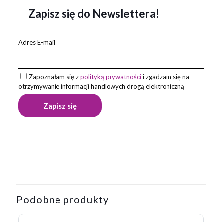
Zapisz się do Newslettera!
Adres E-mail
Zapoznałam się z
polityką prywatności
i zgadzam się na
otrzymywanie informacji handlowych drogą elektroniczną
Opinie
Waga
0,095 kg
Na razie nie ma opinii o produkcie.
Napisz pierwszą opinię o „Zestaw
piśmienniczy ILLINOIS”
Podobne produkty
Twój adres email nie zostanie opublikowany.
Wymagane pola