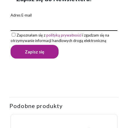
Adres E-mail
Zapoznałam się z
polityką prywatności
i zgadzam się na
otrzymywanie informacji handlowych drogą elektroniczną
Opinie
Waga
0,108 kg
Na razie nie ma opinii o produkcie.
Napisz pierwszą opinię o „Zestaw
piśmienniczy DAKOTA”
Podobne produkty
Twój adres email nie zostanie opublikowany.
Wymagane pola
są oznaczone
*