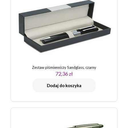
Twoja ocena
*
1 z 5
2 z 5
3 z 5
4 z 5
5 z 5
gwiazdek
gwiazdek
gwiazdek
gwiazdek
gwiazdek
Zestaw piśmienniczy Sandglass, czarny
72,36
zł
Nazwa
*
Dodaj do koszyka
E-
mail
*
Zapamiętaj moje dane w tej przeglądarce podczas pisania
kolejnych komentarzy.