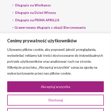
Długopis na Wielkanoc
Długopis na Dzień Wiosny
Długopis na PRIMA APRILLIS
Grawerowany długopis z okazji Bierzmowania
Długopis na wybory
Cenimy prywatność użytkowników
Grawerowany długopis dla Polityka
Używamy plików cookie, aby poprawić jakość przeglądania,
wyświetlać reklamy lub treści dostosowane do indywidualnych
potrzeb użytkowników oraz analizować ruch na stronie.
Kliknięcie przycisku „Akceptuj wszystkie” oznacza zgodę na
wykorzystywanie przez nas plików cookie.
© 2023 Grawerlik |
2QBS
Akceptuj wszystko
Dostosuj