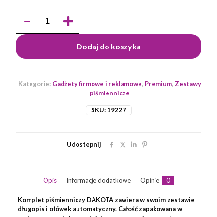
ilość
Zestaw
piśmienniczy
DAKOTA
Dodaj do koszyka
Kategorie:
Gadżety firmowe i reklamowe
,
Premium
,
Zestawy
piśmiennicze
SKU:
19227
Udostepnij
Opis
Informacje dodatkowe
Opinie
0
Komplet piśmienniczy DAKOTA zawiera w swoim zestawie
długopis i ołówek automatyczny. Całość zapakowana w