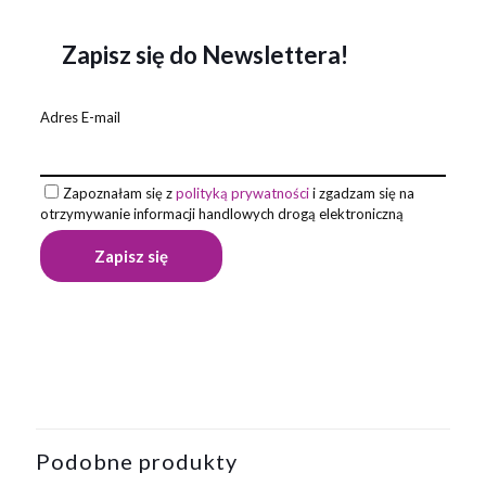
Zapisz się do Newslettera!
Adres E-mail
Zapoznałam się z
polityką prywatności
i zgadzam się na
otrzymywanie informacji handlowych drogą elektroniczną
Opinie
Waga
0,235 kg
Na razie nie ma opinii o produkcie.
Napisz pierwszą opinię o „Zestaw
piśmienniczy ARIZONA”
Podobne produkty