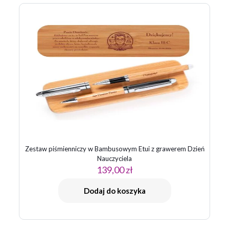
Twój adres email nie zostanie opublikowany.
Wymagane pola
są oznaczone
*
Twoja ocena
*
1 z 5
2 z 5
3 z 5
4 z 5
5 z 5
gwiazdek
gwiazdek
gwiazdek
gwiazdek
gwiazdek
Zestaw piśmienniczy w Bambusowym Etui z grawerem Dzień
Nauczyciela
139,00
zł
Nazwa
*
Dodaj do koszyka
E-
mail
*
Zapamiętaj moje dane w tej przeglądarce podczas pisania