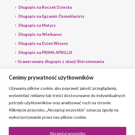
Długopis na Roczek Dziecka
Długopis na Egzamin Ósmoklasisty
Długopis na Matury
Długopis na Wielkanoc
Długopis na Dzień Wiosny
Długopis na PRIMA APRILLIS
Grawerowany długopis z okazji Bierzmowania
Długopis na wybory
Cenimy prywatność użytkowników
Grawerowany długopis dla Polityka
Używamy plików cookie, aby poprawić jakość przeglądania,
wyświetlać reklamy lub treści dostosowane do indywidualnych
potrzeb użytkowników oraz analizować ruch na stronie.
Kliknięcie przycisku „Akceptuj wszystkie” oznacza zgodę na
wykorzystywanie przez nas plików cookie.
© 2023 Grawerlik |
2QBS
Akceptuj wszystko