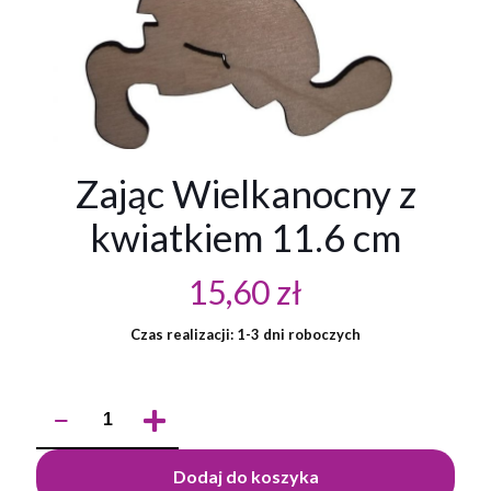
Zając Wielkanocny z
kwiatkiem 11.6 cm
15,60
zł
Czas realizacji: 1-3 dni roboczych
ilość
Zając
Wielkanocny
z
Dodaj do koszyka
kwiatkiem