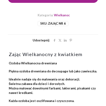
11.6
cm
Kategoria:
Wielkanoc
SKU:
ZAJĄC NR 6
Udostepnij
Zając Wielkanocny z kwiatkiem
Ozdoba Wielkanocna drewniana
Piękna ozdoba drewniana do decoupage lub jako zawieszka.
Idealnie nadaje się do malowania oraz dekoracji.
Świetna zabawa dla dzieci i dorosłych.
Można malować dowolnymi farbami, lakierami, pisakami czy
nawet kredkami.
Każda ozdoba jest oszlifowana i czyszczona.