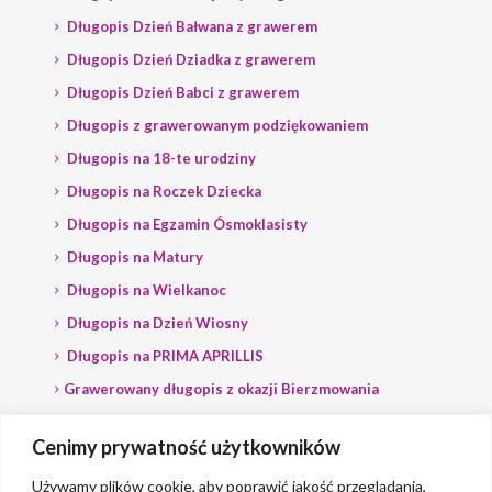
Długopis Dzień Bałwana z grawerem
Długopis Dzień Dziadka z grawerem
Długopis Dzień Babci z grawerem
Długopis z grawerowanym podziękowaniem
Długopis na 18-te urodziny
Długopis na Roczek Dziecka
Długopis na Egzamin Ósmoklasisty
Długopis na Matury
Długopis na Wielkanoc
Długopis na Dzień Wiosny
Długopis na PRIMA APRILLIS
Grawerowany długopis z okazji Bierzmowania
Długopis na wybory
Cenimy prywatność użytkowników
Grawerowany długopis dla Polityka
Używamy plików cookie, aby poprawić jakość przeglądania,