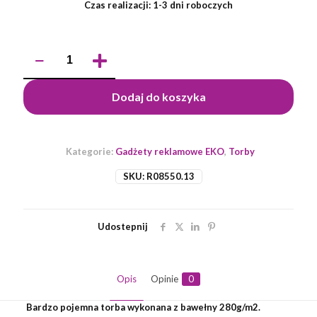
Czas realizacji: 1-3 dni roboczych
ilość
Torba
bawełniana
XXL
Dodaj do koszyka
Raya,
beżowy
Kategorie:
Gadżety reklamowe EKO
,
Torby
SKU:
R08550.13
Udostepnij
Opis
Opinie
0
Bardzo pojemna torba wykonana z bawełny 280g/m2.