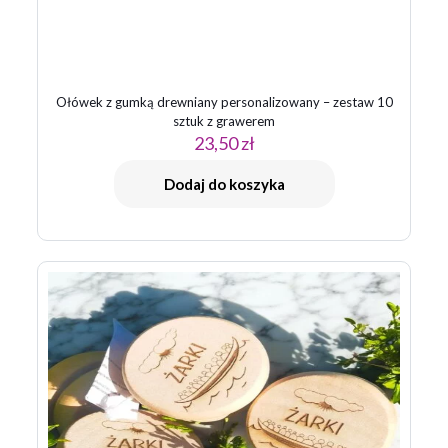
Ołówek z gumką drewniany personalizowany – zestaw 10
sztuk z grawerem
23,50
zł
Nazwa
*
Dodaj do koszyka
E-
mail
*
Zapamiętaj moje dane w tej przeglądarce podczas pisania
kolejnych komentarzy.