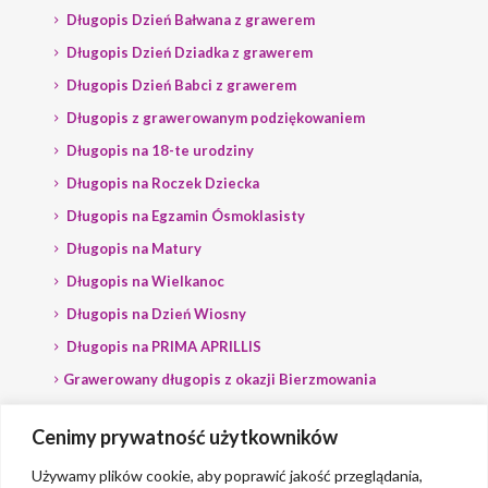
Długopis Dzień Bałwana z grawerem
Długopis Dzień Dziadka z grawerem
Długopis Dzień Babci z grawerem
Długopis z grawerowanym podziękowaniem
Długopis na 18-te urodziny
Długopis na Roczek Dziecka
Długopis na Egzamin Ósmoklasisty
Długopis na Matury
Długopis na Wielkanoc
Długopis na Dzień Wiosny
Długopis na PRIMA APRILLIS
Grawerowany długopis z okazji Bierzmowania
Długopis na wybory
Cenimy prywatność użytkowników
Grawerowany długopis dla Polityka
Używamy plików cookie, aby poprawić jakość przeglądania,