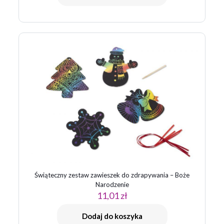
E-
mail
*
Zapamiętaj moje dane w tej przeglądarce podczas pisania
kolejnych komentarzy.
Świąteczny zestaw zawieszek do zdrapywania – Boże
Narodzenie
11,01
zł
Dodaj do koszyka