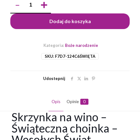
Skrzynka
na
wino
Dodaj do koszyka
-
Świąteczna
choinka
-
Kategoria:
Boże narodzenie
Wesołych
Świąt
SKU:
F7D7-124C6ŚWIĘTA
Udostepnij
Opis
Opinie
0
Skrzynka na wino –
Świąteczna choinka –
Wesołych Świąt