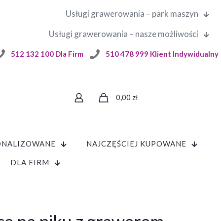
Usługi grawerowania – park maszyn
Usługi grawerowania – nasze możliwości
512 132 100 Dla Firm
510 478 999 Klient Indywidualny
0,00
zł
ONALIZOWANE
NAJCZĘŚCIEJ KUPOWANE
DLA FIRM