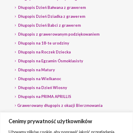
Długopis Dzień Bałwana z grawerem
Długopis Dzień Dziadka z grawerem
Długopis Dzień Babci z grawerem
Długopis z grawerowanym podziękowaniem
Długopis na 18-te urodziny
Długopis na Roczek Dziecka
Długopis na Egzamin Ósmoklasisty
Długopis na Matury
Długopis na Wielkanoc
Długopis na Dzień Wiosny
Długopis na PRIMA APRILLIS
Grawerowany długopis z okazji Bierzmowania
Długopis na wybory
Cenimy prywatność użytkowników
Grawerowany długopis dla Polityka
Używamy plików cookie, aby poprawić jakość przeglądania,