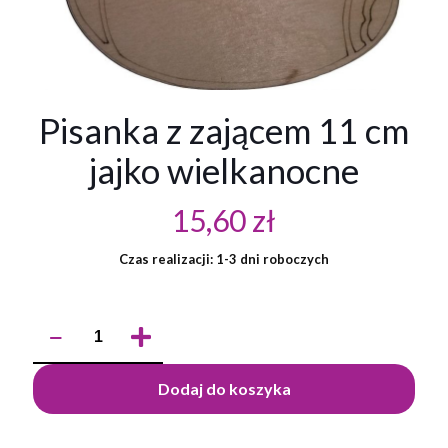
Pisanka z zającem 11 cm
jajko wielkanocne
15,60
zł
Czas realizacji: 1-3 dni roboczych
ilość
Pisanka
z
zającem
Dodaj do koszyka
11
cm
jajko