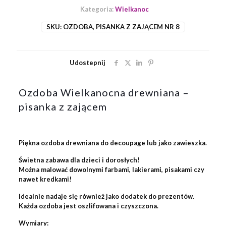
wielkanocne
Kategoria:
Wielkanoc
SKU:
OZDOBA, PISANKA Z ZAJĄCEM NR 8
Udostepnij
Ozdoba Wielkanocna drewniana –
pisanka z zającem
Piękna ozdoba drewniana do decoupage lub jako zawieszka.
Świetna zabawa dla dzieci i dorosłych!
Można malować dowolnymi farbami, lakierami, pisakami czy
nawet kredkami!
Idealnie nadaje się również jako dodatek do prezentów.
Każda ozdoba jest oszlifowana i czyszczona.
Wymiary: