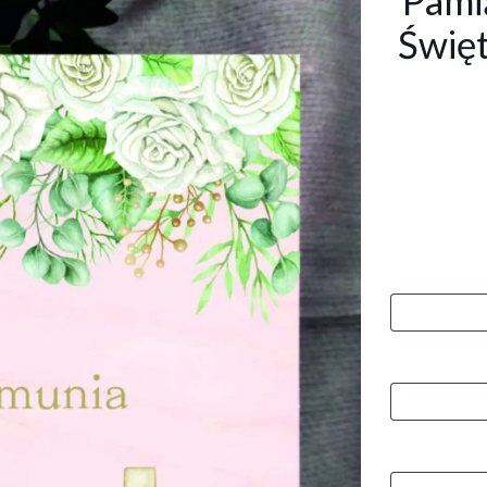
Pami
Święt