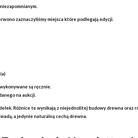
j niezapomnianym.
erwono zaznaczyliśmy miejsca które podlegają edycji.
ia)
 wykonywane są ręcznie.
danego na aukcji.
dełek. Różnice te wynikają z niejednolitej budowy drewna oraz
ą wadą, a jedynie naturalną cechą drewna.