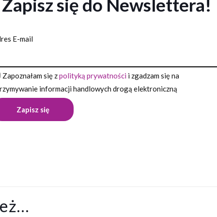
Zapisz się do Newslettera!
res E-mail
Zapoznałam się z
polityką prywatności
i zgadzam się na
rzymywanie informacji handlowych drogą elektroniczną
Opinie
ii o produkcie.
zą opinię o „Pamiątka Pierwszej Komunii Święte
ież…
oł Stróż”