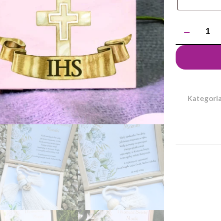
ilość
Pamiątka
Pierwszej
Komunii
Świętej
szkatułka
Kategori
/koperta
-
Anioł
Stróż