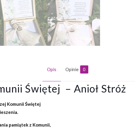
Opis
Opinie
0
unii Świętej – Anioł Stróż
zej Komunii Świętej
ieszenia.
nia pamiątek z Komunii,