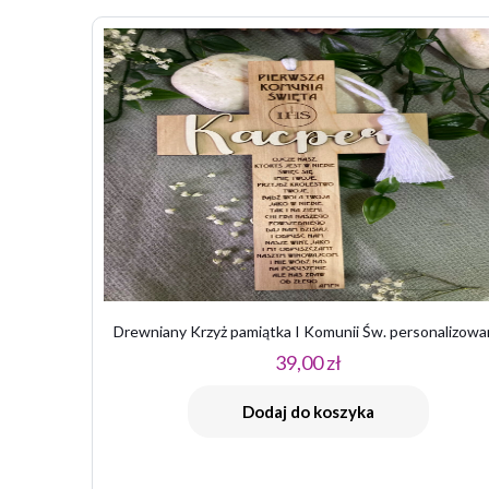
Twój adres email n
Twoja ocena
*
1 z
Drewniany Krzyż pamiątka I Komunii Św. personalizow
39,00
zł
Nazwa
*
Dodaj do koszyka