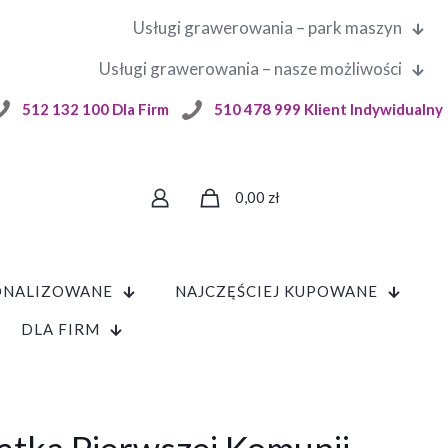
Usługi grawerowania – park maszyn
Usługi grawerowania – nasze możliwości
512 132 100 Dla Firm
510 478 999 Klient Indywidualny
0,00
zł
ONALIZOWANE
NAJCZĘŚCIEJ KUPOWANE
DLA FIRM