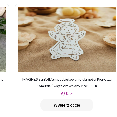
ie zostanie opublikowany.
Wymagane pola są oznaczone
*
 5 gwiazdek
2 z 5 gwiazdek
3 z 5 gwiazdek
4 z 5 gwiazde
any
MAGNES z aniołkiem podziękowanie dla gości Pierwsza
Komunia Święta drewniany ANIOŁEK
E-
Zapamiętaj 
9,00
zł
mail
*
przeglądarce po
kolejnych komen
Wybierz opcje