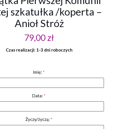
ątka Pierwszej Komunii
ej szkatułka /koperta –
Anioł Stróż
79,00
zł
Czas realizacji: 1-3 dni roboczych
Imię:
*
Data:
*
Życzy/życzą:
*