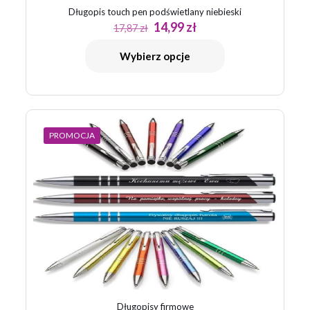
Długopis touch pen podświetlany niebieski
Pierwotna
Aktualna
14,99
zł
17,87
zł
cena
cena
wynosiła:
wynosi:
Wybierz opcje
17,87 zł.
14,99 zł.
PROMOCJA
Długopisy firmowe