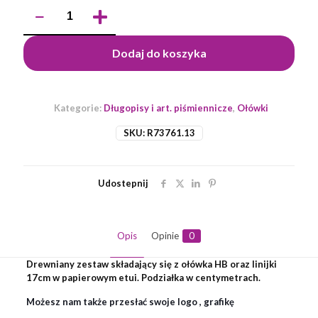
ilość
Ołówek
z
linijką
Dodaj do koszyka
-
zestaw
Simple,
beżowy
Kategorie:
Długopisy i art. piśmiennicze
,
Ołówki
SKU:
R73761.13
Udostepnij
Opis
Opinie
0
Drewniany zestaw składający się z ołówka HB oraz linijki
17cm w papierowym etui. Podziałka w centymetrach.
Możesz nam także przesłać swoje logo , grafikę