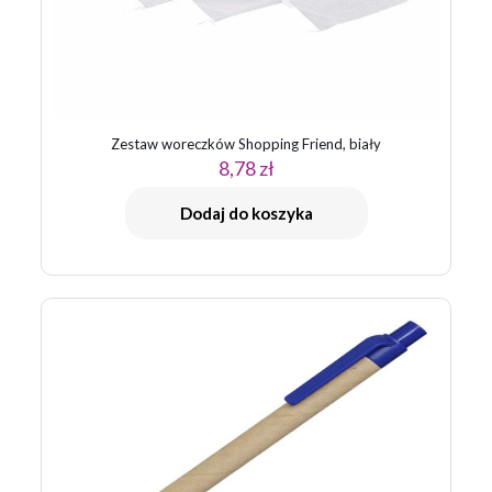
Zestaw woreczków Shopping Friend, biały
8,78
zł
Nazwa
*
Dodaj do koszyka
E-
mail
*
Zapamiętaj moje dane w tej przeglądarce podczas pisania
kolejnych komentarzy.