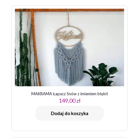
Twój adres email nie zostanie opublikowany.
Wymagane pola
są oznaczone
*
Twoja ocena
*
1 z 5
2 z 5
3 z 5
4 z 5
5 z 5
gwiazdek
gwiazdek
gwiazdek
gwiazdek
gwiazdek
MAKRAMA Łapacz Snów z imieniem błękit
149,00
zł
Nazwa
*
Dodaj do koszyka
E-
mail
*