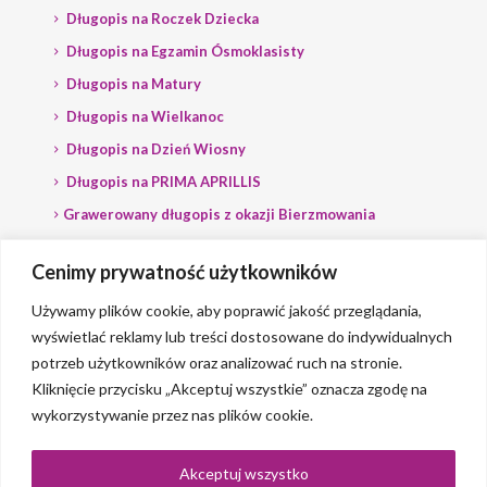
Długopis na Roczek Dziecka
Długopis na Egzamin Ósmoklasisty
Długopis na Matury
Długopis na Wielkanoc
Długopis na Dzień Wiosny
Długopis na PRIMA APRILLIS
Grawerowany długopis z okazji Bierzmowania
Długopis na wybory
Cenimy prywatność użytkowników
Grawerowany długopis dla Polityka
Używamy plików cookie, aby poprawić jakość przeglądania,
wyświetlać reklamy lub treści dostosowane do indywidualnych
potrzeb użytkowników oraz analizować ruch na stronie.
Kliknięcie przycisku „Akceptuj wszystkie” oznacza zgodę na
wykorzystywanie przez nas plików cookie.
© 2023 Grawerlik |
2QBS
Akceptuj wszystko