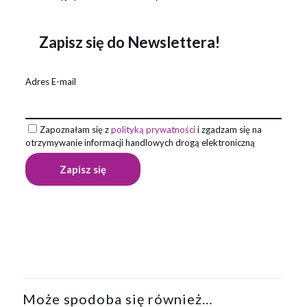
Zapisz się do Newslettera!
Adres E-mail
Zapoznałam się z
polityką prywatności
i zgadzam się na
otrzymywanie informacji handlowych drogą elektroniczną
Opinie
Na razie nie ma opinii o produkcie.
Napisz pierwszą opinię o „MAKRAMA
Łapacz Snów Chrzest Święty biały”
Może spodoba się również…