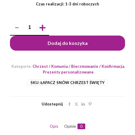
Czas realizacji: 1-3 dni roboczych
ilość
MAKRAMA
Łapacz
Snów
Dodaj do koszyka
Chrzest
Święty
biały
Kategorie:
Chrzest / Komunia / Bierzmowanie / Konfirmacja
,
Prezenty personalizowane
SKU:
ŁAPACZ SNÓW CHRZEST ŚWIĘTY
Udostepnij
Opis
Opinie
0