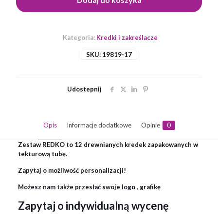
12
szt.
REDKO
Kategoria:
Kredki i zakreślacze
SKU:
19819-17
Udostepnij
Opis
Informacje dodatkowe
Opinie
0
Zestaw REDKO to 12 drewnianych kredek zapakowanych w
tekturową tubę.
Zapytaj o możliwość personalizacji!
Możesz nam także przesłać swoje logo , grafikę
Zapytaj o indywidualną wycenę