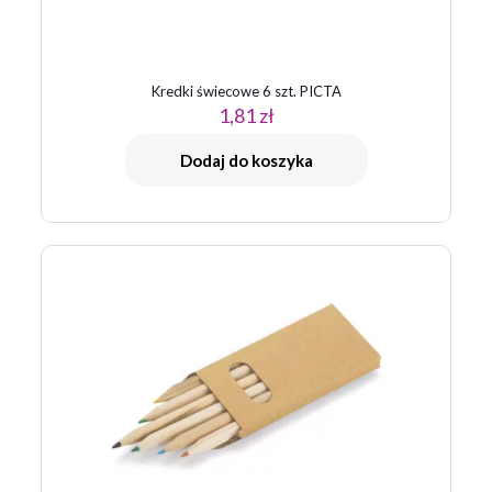
Kredki świecowe 6 szt. PICTA
1,81
zł
Nazwa
*
Dodaj do koszyka
E-
mail
*
Zapamiętaj moje dane w tej przeglądarce podczas pisania
kolejnych komentarzy.