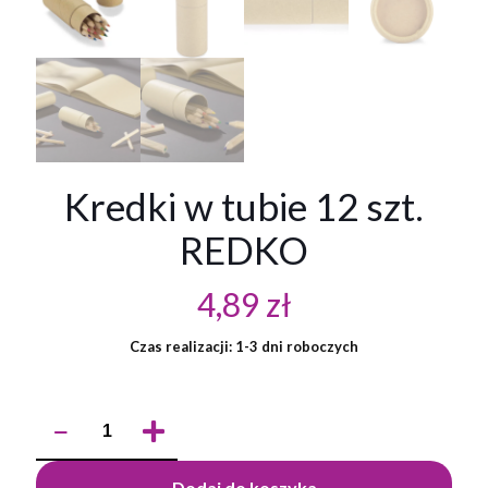
Kredki w tubie 12 szt.
REDKO
4,89
zł
Czas realizacji: 1-3 dni roboczych
ilość
Kredki
w
tubie
Dodaj do koszyka