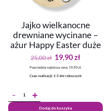
Jajko wielkanocne
drewniane wycinane –
ażur Happy Easter duże
Pierwotna
Aktualna
19,90
zł
25,00
zł
cena
cena
Poprzednia najniższa cena:
19,90
zł
.
wynosiła:
wynosi:
Czas realizacji: 1-3 dni roboczych
25,00 zł.
19,90 zł.
ilość
Jajko
wielkanocne
drewniane
Dodaj do koszyka
wycinane