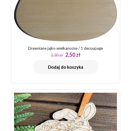
Drewniane jajko wielkanocne / 1 decoupage
Pierwotna
Aktualna
2,50
zł
3,30
zł
cena
cena
wynosiła:
wynosi:
Dodaj do koszyka
3,30 zł.
2,50 zł.