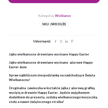
-
ażur
Happy
Kategoria:
Wielkanoc
Easter
duże
SKU:
JW8 DUŻE
Udostepnij
Jajko wielkanocne drewniane wycinane Happy Easter
Jajko wielkanocne drewniane wycinane ażurowe
Happy
Easter duże
Spraw najbliższym niespodziankę na nadchodzące Święta
Wielkanocne!
Oryginalna zawieszka w kształcie jajka z ażurową grafiką
wyciętą w drewnie Happy Easter , będzie wyjątkowym
dodatkiem do prezentu, ozdobą wielkanocnego koszyczka,
stołu a nawet świątecznego stroika!