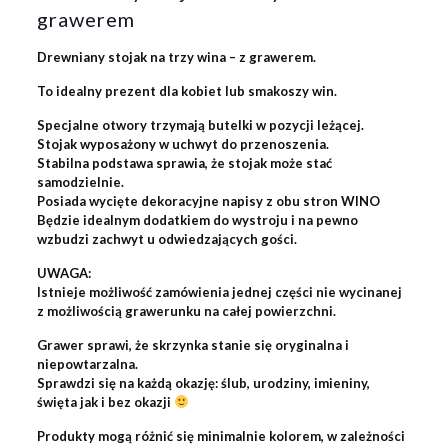
grawerem
Drewniany stojak na trzy wina
– z grawerem.
To idealny prezent dla kobiet lub smakoszy win.
Specjalne otwory trzymają butelki w pozycji leżącej.
Stojak wyposażony w uchwyt do przenoszenia.
Stabilna podstawa sprawia, że stojak może stać
samodzielnie.
Posiada wycięte dekoracyjne napisy z obu stron WINO
Będzie idealnym dodatkiem do wystroju i na pewno
wzbudzi zachwyt u odwiedzających gości.
UWAGA:
Istnieje możliwość zamówienia jednej części nie wycinanej
z możliwością grawerunku na całej powierzchni.
Grawer sprawi, że skrzynka stanie się oryginalna i
niepowtarzalna.
Sprawdzi się na każdą okazję: ślub, urodziny, imieniny,
święta jak i bez okazji
Produkty mogą różnić się minimalnie kolorem, w zależności