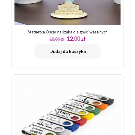
Statuetka Oscar na lizaka dla gości weselnych
Pierwotna
Aktualna
12,00
zł
18,00
zł
cena
cena
wynosiła:
wynosi:
Dodaj do koszyka
18,00 zł.
12,00 zł.