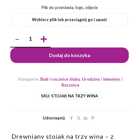
Plik do przesłania, logo, zdjęcie
Wybierz plik lub przeciągnij go i upuść
ilość
Drewniany
stojak
na
Dodaj do koszyka
trzy
wina
-
z
Kategorie:
Ślub i rocznice ślubu
,
Urodziny / Imieniny /
grawerem
Rocznice
SKU:
STOJAK NA TRZY WINA
Udostepnij
Drewniany stojak na trzy wina – z