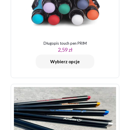
Długopis touch pen PRIM
2,59
zł
Nazwa
*
Wybierz opcje
E-
mail
*
Zapamiętaj moje dane w tej przeglądarce podczas pisania
kolejnych komentarzy.