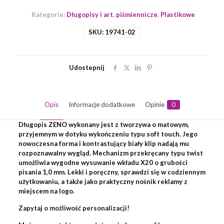
Kategorie:
Długopisy i art. piśmiennicze
,
Plastikowe
SKU:
19741-02
Udostepnij
Opis
Informacje dodatkowe
Opinie
0
Długopis ZENO wykonany jest z tworzywa o matowym,
przyjemnym w dotyku wykończeniu typu soft touch. Jego
nowoczesna forma i kontrastujący biały klip nadają mu
rozpoznawalny wygląd. Mechanizm przekręcany typu twist
umożliwia wygodne wysuwanie wkładu X20 o grubości
pisania 1,0 mm. Lekki i poręczny, sprawdzi się w codziennym
użytkowaniu, a także jako praktyczny nośnik reklamy z
miejscem na logo.
Zapytaj o możliwość personalizacji!