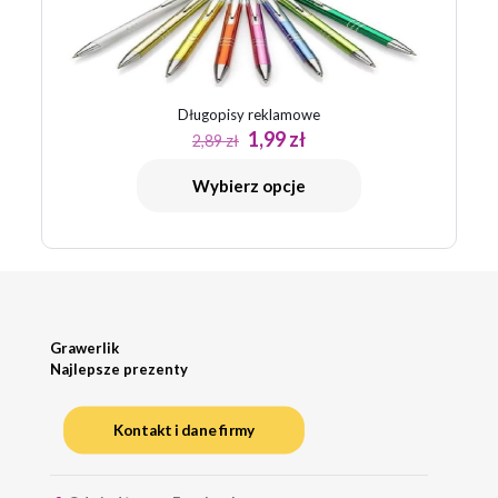
Długopisy reklamowe
Pierwotna
Aktualna
1,99
zł
2,89
zł
cena
cena
wynosiła:
wynosi:
Wybierz opcje
2,89 zł.
1,99 zł.
Grawerlik
Najlepsze prezenty
Kontakt i dane firmy