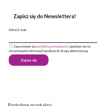
Zapisz się do Newslettera!
Adres E-mail
Zapoznałam się z
polityką prywatności
i zgadzam się na
otrzymywanie informacji handlowych drogą elektroniczną
Opinie
Waga
0,021 kg
Na razie nie ma opinii o produkcie.
Napisz pierwszą opinię o „Długopis ze
spinerem SKIPPI – Jabłko”
Podobne produkty