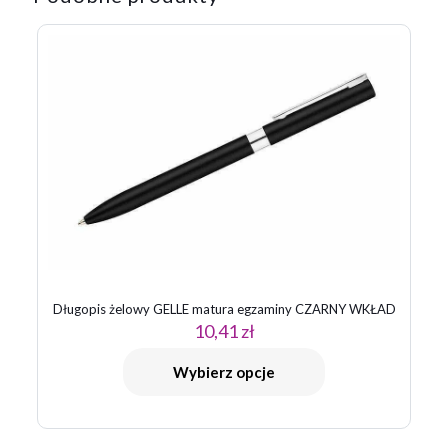
Twój adres email nie zostanie opublikowany.
Wymagane pola
są oznaczone
*
Twoja ocena
*
1 z 5
2 z 5
3 z 5
4 z 5
5 z 5
gwiazdek
gwiazdek
gwiazdek
gwiazdek
gwiazdek
Długopis żelowy GELLE matura egzaminy CZARNY WKŁAD
10,41
zł
Nazwa
*
Wybierz opcje
E-
mail
*