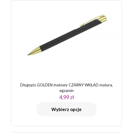
Zapamiętaj moje dane w tej przeglądarce podczas pisania
kolejnych komentarzy.
Długopis GOLDEN matowy CZARNY WKŁAD matura,
egzamin
4,99
zł
Wybierz opcje