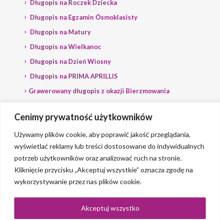
Długopis na Roczek Dziecka
Długopis na Egzamin Ósmoklasisty
Długopis na Matury
Długopis na Wielkanoc
Długopis na Dzień Wiosny
Długopis na PRIMA APRILLIS
Grawerowany długopis z okazji Bierzmowania
Długopis na wybory
Cenimy prywatność użytkowników
Grawerowany długopis dla Polityka
Używamy plików cookie, aby poprawić jakość przeglądania,
wyświetlać reklamy lub treści dostosowane do indywidualnych
potrzeb użytkowników oraz analizować ruch na stronie.
Kliknięcie przycisku „Akceptuj wszystkie” oznacza zgodę na
wykorzystywanie przez nas plików cookie.
© 2023 Grawerlik |
2QBS
Akceptuj wszystko