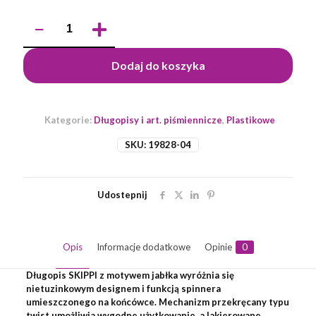
ilość
Długopis
ze
spinerem
Dodaj do koszyka
SKIPPI
-
Jabłko
Kategorie:
Długopisy i art. piśmiennicze
,
Plastikowe
SKU:
19828-04
Udostepnij
Opis
Informacje dodatkowe
Opinie
0
Długopis SKIPPI z motywem jabłka wyróżnia się
nietuzinkowym designem i funkcją spinnera
umieszczonego na końcówce. Mechanizm przekręcany typu
twist umożliwia wygodne użytkowanie, a lakierowane