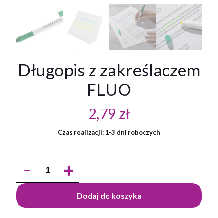
Długopis z zakreślaczem
FLUO
2,79
zł
Czas realizacji: 1-3 dni roboczych
ilość
Długopis
z
zakreślaczem
Dodaj do koszyka
FLUO