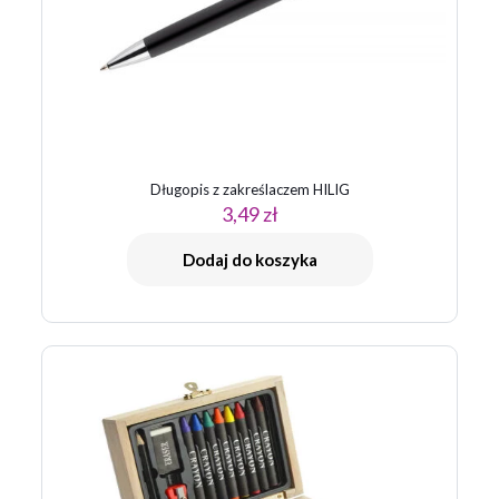
gwiazdek
gwiazdek
gwiazdek
gwiazdek
gwiazdek
Długopis z zakreślaczem HILIG
3,49
zł
Nazwa
*
Dodaj do koszyka
E-
mail
*
Zapamiętaj moje dane w tej przeglądarce podczas pisania
kolejnych komentarzy.