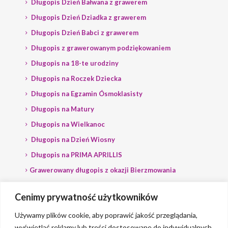
Długopis Dzień Bałwana z grawerem
Długopis Dzień Dziadka z grawerem
Długopis Dzień Babci z grawerem
Długopis z grawerowanym podziękowaniem
Długopis na 18-te urodziny
Długopis na Roczek Dziecka
Długopis na Egzamin Ósmoklasisty
Długopis na Matury
Długopis na Wielkanoc
Długopis na Dzień Wiosny
Długopis na PRIMA APRILLIS
Grawerowany długopis z okazji Bierzmowania
Długopis na wybory
Cenimy prywatność użytkowników
Grawerowany długopis dla Polityka
Używamy plików cookie, aby poprawić jakość przeglądania,
wyświetlać reklamy lub treści dostosowane do indywidualnych