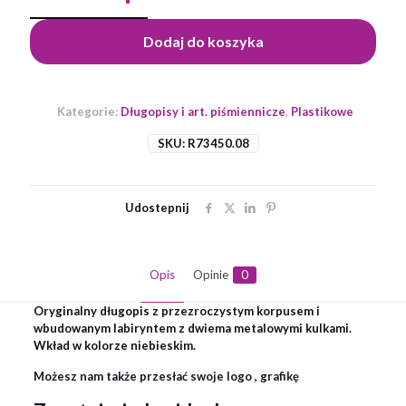
z
labiryntem
Dodaj do koszyka
Maze,
czerwony
Kategorie:
Długopisy i art. piśmiennicze
,
Plastikowe
SKU:
R73450.08
Udostepnij
Opis
Opinie
0
Oryginalny długopis z przezroczystym korpusem i
wbudowanym labiryntem z dwiema metalowymi kulkami.
Wkład w kolorze niebieskim.
Możesz nam także przesłać swoje logo , grafikę