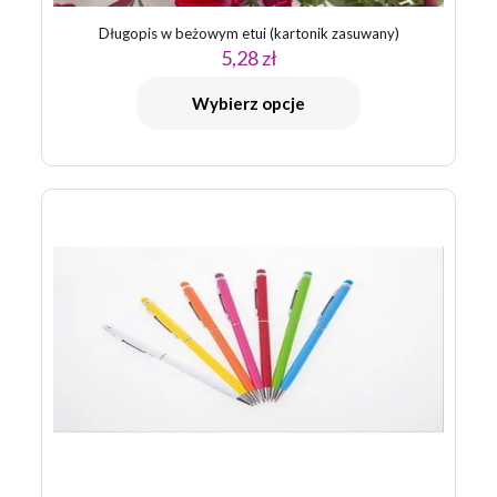
Długopis w beżowym etui (kartonik zasuwany)
5,28
zł
Nazwa
*
Wybierz opcje
E-
mail
*
Zapamiętaj moje dane w tej przeglądarce podczas pisania
kolejnych komentarzy.