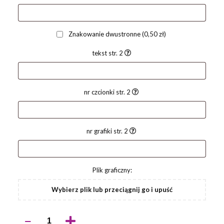
Znakowanie dwustronne
(0,50 zł)
tekst str. 2
nr czcionki str. 2
nr grafiki str. 2
Plik graficzny:
Wybierz plik lub przeciągnij go i upuść
ilość
Długopis