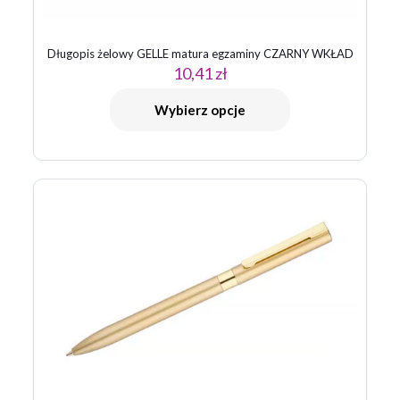
Długopis żelowy GELLE matura egzaminy CZARNY WKŁAD
10,41
zł
Nazwa
*
Wybierz opcje
E-
mail
*
Zapamiętaj moje dane w tej przeglądarce podczas pisania
kolejnych komentarzy.