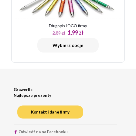
Długopis LOGO firmy
Pierwotna
Aktualna
1,99
zł
2,89
zł
cena
cena
wynosiła:
wynosi:
Wybierz opcje
2,89 zł.
1,99 zł.
Grawerlik
Najlepsze prezenty
Kontakt i dane firmy
Odwiedź na na Facebooku