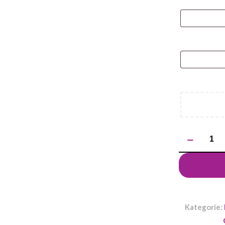
ilość
Długopis
touch
NIRO
Kategorie: