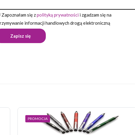
Zapoznałam się z
polityką prywatności
i zgadzam się na
rzymywanie informacji handlowych drogą elektroniczną
Opinie
pinii o produkcie.
wszą opinię o „Długopis touch NIRO”
 nie zostanie opublikowany.
Wymagane pola są oznaczone
*
PROMOCJA
 z 5 gwiazdek
2 z 5 gwiazdek
3 z 5 gwiazdek
4 z 5 gwiazdek