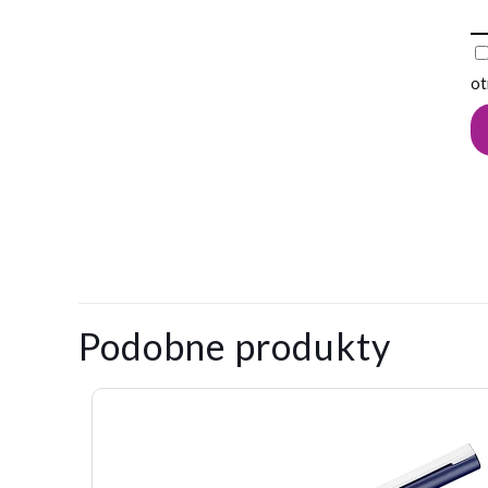
ot
0,019
Waga
kg
Na razie nie ma o
Napisz pier
Podobne produkty
Twój adres email
Twoja ocena
*
1