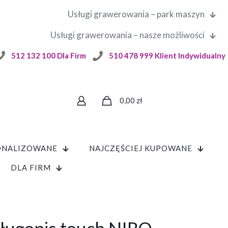
Usługi grawerowania – park maszyn
Usługi grawerowania – nasze możliwości
512 132 100 Dla Firm
510 478 999 Klient Indywidualny
0,00
zł
ONALIZOWANE
NAJCZĘŚCIEJ KUPOWANE
DLA FIRM