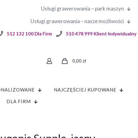
Usługi grawerowania – park maszyn
Usługi grawerowania – nasze możliwości
512 132 100 Dla Firm
510 478 999 Klient Indywidualny
0,00
zł
ONALIZOWANE
NAJCZĘŚCIEJ KUPOWANE
DLA FIRM