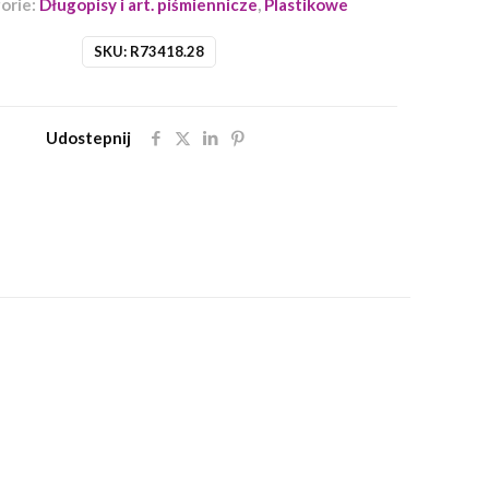
orie:
Długopisy i art. piśmiennicze
,
Plastikowe
SKU:
R73418.28
Udostepnij