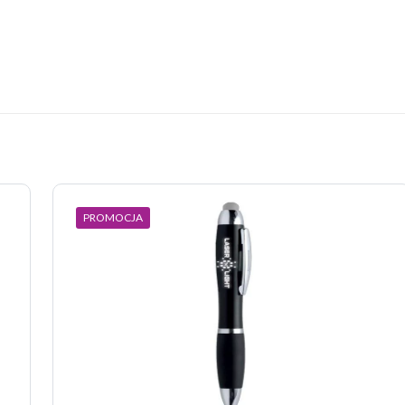
Opinie
pinii o produkcie.
szą opinię o „Długopis Supple, jasny niebieski”
 nie zostanie opublikowany.
Wymagane pola są oznaczone
*
PROMOCJA
 z 5 gwiazdek
2 z 5 gwiazdek
3 z 5 gwiazdek
4 z 5 gwiazdek