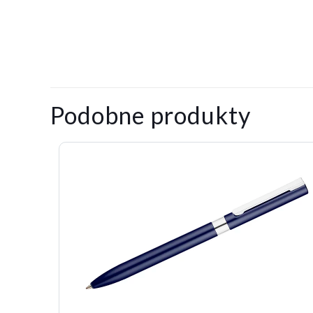
Na razie nie ma o
Napisz pierw
Podobne produkty
Twój adres email
Twoja ocena
*
1