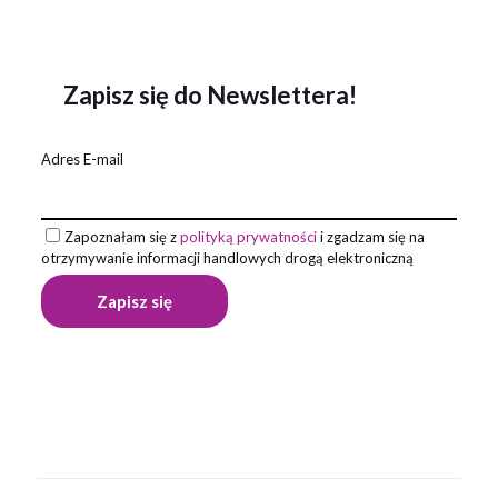
Zapisz się do Newslettera!
Adres E-mail
Zapoznałam się z
polityką prywatności
i zgadzam się na
otrzymywanie informacji handlowych drogą elektroniczną
Opinie
Waga
0,018 kg
Na razie nie ma opinii o produkcie.
Napisz pierwszą opinię o „Długopis