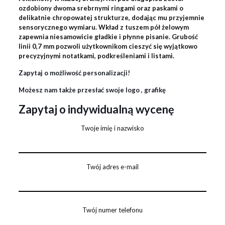
ozdobiony dwoma srebrnymi ringami oraz paskami o
delikatnie chropowatej strukturze, dodając mu przyjemnie
sensorycznego wymiaru. Wkład z tuszem pół żelowym
zapewnia niesamowicie gładkie i płynne pisanie. Grubość
linii 0,7 mm pozwoli użytkownikom cieszyć się wyjątkowo
precyzyjnymi notatkami, podkreśleniami i listami.
Zapytaj o możliwość personalizacji!
Możesz nam także przesłać swoje logo , grafikę
Zapytaj o indywidualną wycenę
Twoje imię i nazwisko
Twój adres e-mail
Twój numer telefonu