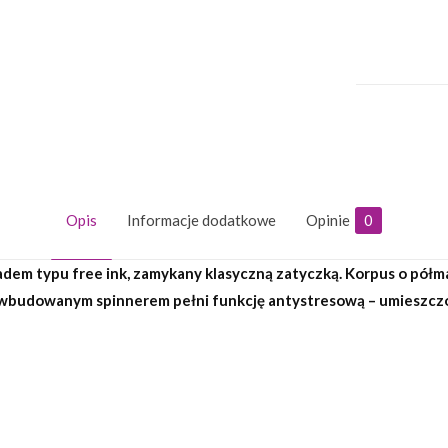
Opis
Informacje dodatkowe
Opinie
0
adem typu free ink, zamykany klasyczną zatyczką. Korpus o pó
 wbudowanym spinnerem pełni funkcję antystresową – umieszczon