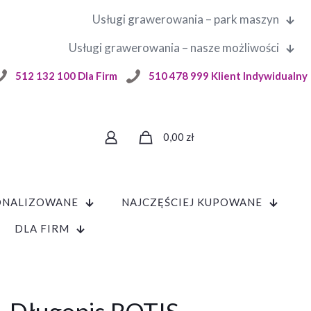
Usługi grawerowania – park maszyn
Usługi grawerowania – nasze możliwości
512 132 100 Dla Firm
510 478 999 Klient Indywidualny
0,00
zł
ONALIZOWANE
NAJCZĘŚCIEJ KUPOWANE
DLA FIRM