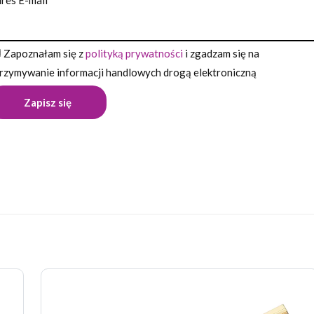
res E-mail
Zapoznałam się z
polityką prywatności
i zgadzam się na
rzymywanie informacji handlowych drogą elektroniczną
Opinie
pinii o produkcie.
wszą opinię o „Długopis ROTIS”
 nie zostanie opublikowany.
Wymagane pola są oznaczone
*