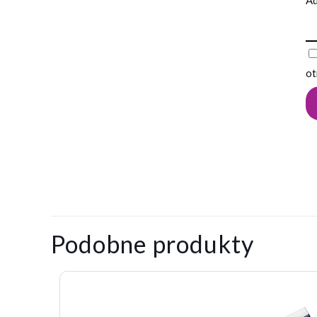
Ad
ot
0,025
Waga
kg
Na razie nie ma o
Napisz pier
Podobne produkty
Twój adres email
Twoja ocena
*