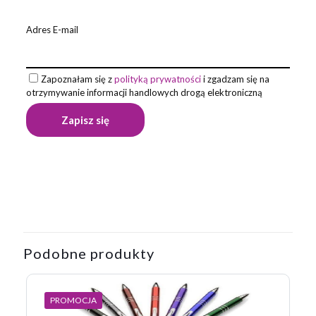
Adres E-mail
Zapoznałam się z
polityką prywatności
i zgadzam się na
otrzymywanie informacji handlowych drogą elektroniczną
Opinie
Waga
0,019 kg
Na razie nie ma opinii o produkcie.
Napisz pierwszą opinię o „Długopis RAL”
Podobne produkty
Twój adres email nie zostanie opublikowany.
Wymagane pola
są oznaczone
*
Twoja ocena
*
PROMOCJA