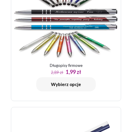
Długopisy firmowe
Pierwotna
Aktualna
1,99
zł
2,89
zł
cena
cena
wynosiła:
wynosi:
Wybierz opcje
2,89 zł.
1,99 zł.