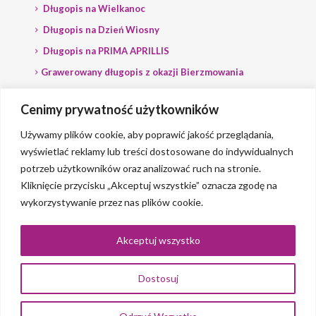
Długopis na Wielkanoc
Długopis na Dzień Wiosny
Długopis na PRIMA APRILLIS
Grawerowany długopis z okazji Bierzmowania
Długopis na wybory
Cenimy prywatność użytkowników
Grawerowany długopis dla Polityka
Używamy plików cookie, aby poprawić jakość przeglądania,
wyświetlać reklamy lub treści dostosowane do indywidualnych
potrzeb użytkowników oraz analizować ruch na stronie.
Kliknięcie przycisku „Akceptuj wszystkie” oznacza zgodę na
wykorzystywanie przez nas plików cookie.
© 2023 Grawerlik |
2QBS
Akceptuj wszystko
Dostosuj
0