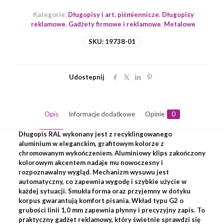
Kategorie:
Długopisy i art. piśmiennicze
,
Długopisy
reklamowe
,
Gadżety firmowe i reklamowe
,
Metalowe
SKU:
19738-01
Udostepnij
Opis
Informacje dodatkowe
Opinie
0
Długopis RAL wykonany jest z recyklingowanego
aluminium w eleganckim, grafitowym kolorze z
chromowanym wykończeniem. Aluminiowy klips zakończony
kolorowym akcentem nadaje mu nowoczesny i
rozpoznawalny wygląd. Mechanizm wysuwu jest
automatyczny, co zapewnia wygodę i szybkie użycie w
każdej sytuacji. Smukła forma oraz przyjemny w dotyku
korpus gwarantują komfort pisania. Wkład typu G2 o
grubości linii 1,0 mm zapewnia płynny i precyzyjny zapis. To
praktyczny gadżet reklamowy, który świetnie sprawdzi się