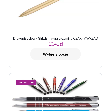
Długopis żelowy GELLE matura egzaminy CZARNY WKŁAD
10,41
zł
Nazwa
*
Wybierz opcje
E-
mail
*
Zapamiętaj moje dane w tej przeglądarce podczas pisania
kolejnych komentarzy.
PROMOCJA