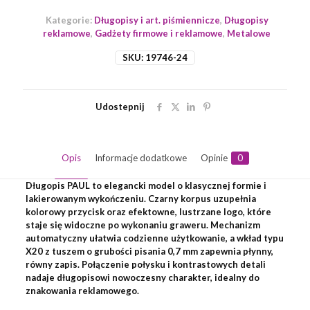
Kategorie:
Długopisy i art. piśmiennicze
,
Długopisy
reklamowe
,
Gadżety firmowe i reklamowe
,
Metalowe
SKU:
19746-24
Udostepnij
Opis
Informacje dodatkowe
Opinie
0
Długopis PAUL to elegancki model o klasycznej formie i
lakierowanym wykończeniu. Czarny korpus uzupełnia
kolorowy przycisk oraz efektowne, lustrzane logo, które
staje się widoczne po wykonaniu graweru. Mechanizm
automatyczny ułatwia codzienne użytkowanie, a wkład typu
X20 z tuszem o grubości pisania 0,7 mm zapewnia płynny,
równy zapis. Połączenie połysku i kontrastowych detali
nadaje długopisowi nowoczesny charakter, idealny do
znakowania reklamowego.