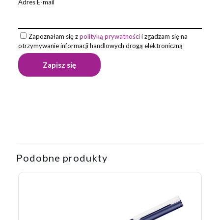
Adres E-mail
Zapoznałam się z
polityką prywatności
i zgadzam się na
otrzymywanie informacji handlowych drogą elektroniczną
Opinie
Waga
0,014 kg
Na razie nie ma opinii o produkcie.
Napisz pierwszą opinię o „Długopis
PAUL”
Podobne produkty
Twój adres email nie zostanie opublikowany.
Wymagane pola
są oznaczone
*
Twoja ocena
*