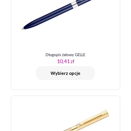
1 z 5
2 z 5
3 z 5
4 z 5
5 z 5
gwiazdek
gwiazdek
gwiazdek
gwiazdek
gwiazdek
Długopis żelowy GELLE
10,41
zł
Nazwa
*
Wybierz opcje
E-
mail
*
Zapamiętaj moje dane w tej przeglądarce podczas pisania
kolejnych komentarzy.