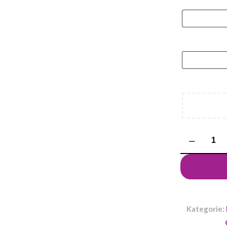
ilość
Długopis
OPTIMA
Kategorie: