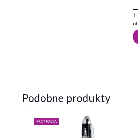
ot
0,014
Waga
kg
Na razie nie ma o
Napisz pier
Podobne produkty
Twój adres email
PROMOCJA
Twoja ocena
*
1