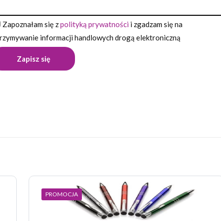
Zapoznałam się z
polityką prywatności
i zgadzam się na
rzymywanie informacji handlowych drogą elektroniczną
Opinie
pinii o produkcie.
wszą opinię o „Długopis OPTIMA”
 nie zostanie opublikowany.
Wymagane pola są oznaczone
*
PROMOCJA
 z 5 gwiazdek
2 z 5 gwiazdek
3 z 5 gwiazdek
4 z 5 gwiazdek