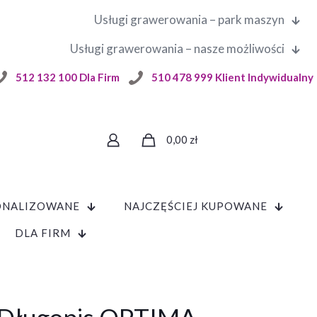
Usługi grawerowania – park maszyn
Usługi grawerowania – nasze możliwości
512 132 100 Dla Firm
510 478 999 Klient Indywidualny
0,00
zł
ONALIZOWANE
NAJCZĘŚCIEJ KUPOWANE
DLA FIRM