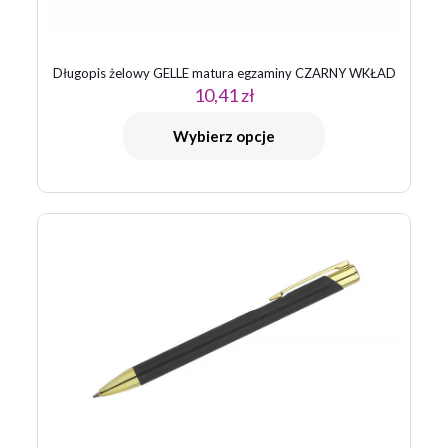
Długopis żelowy GELLE matura egzaminy CZARNY WKŁAD
10,41
zł
Nazwa
*
Wybierz opcje
E-
mail
*
Zapamiętaj moje dane w tej przeglądarce podczas pisania
kolejnych komentarzy.