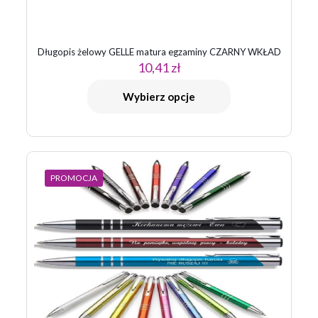
Długopis żelowy GELLE matura egzaminy CZARNY WKŁAD
10,41
zł
Nazwa
*
Wybierz opcje
E-
mail
*
Zapamiętaj moje dane w tej przeglądarce podczas pisania
kolejnych komentarzy.
PROMOCJA