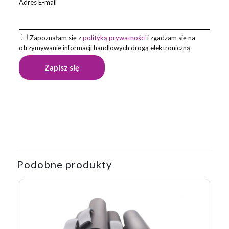
Adres E-mail
Zapoznałam się z
polityką prywatności
i zgadzam się na
otrzymywanie informacji handlowych drogą elektroniczną
Opinie
Waga
0,022 kg
Na razie nie ma opinii o produkcie.
Napisz pierwszą opinię o „Długopis
LUNNEA”
Podobne produkty
Twój adres email nie zostanie opublikowany.
Wymagane pola
są oznaczone
*
Twoja ocena
*