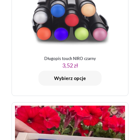
1 z 5
2 z 5
3 z 5
4 z 5
5 z 5
gwiazdek
gwiazdek
gwiazdek
gwiazdek
gwiazdek
Długopis touch NIRO czarny
3,52
zł
Nazwa
*
Wybierz opcje
E-
mail
*
Zapamiętaj moje dane w tej przeglądarce podczas pisania
kolejnych komentarzy.