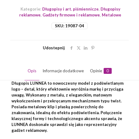
Kategorie:
Długopisy i art. piśmiennicze
,
Długopisy
reklamowe
,
Gadżety firmowe i reklamowe
,
Metalowe
SKU:
19087-04
Udostepnij
Opis
Informacje dodatkowe
Opinie
0
Długopis LUNNEA to nowoczesny model z podświetlanym
logo – detal, który efektownie wyróżnia markę i przyciąga
uwagę. Wykonany z metalu, z eleganckim, matowym
wykończeniem i przekręcanym mechanizmem typu twist.
Posiada metalowy klip i płaską powierzchnię do
znakowania, idealną do efektu podświetlenia. Połączenie
klasycznej formy i technologicznego akcentu sprawia, że
LUNNEA doskonale sprawdzi się jako reprezentacyjny
gadżet reklamowy.