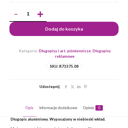
ilość
Długopis
Lind,
czerwony
Dodaj do koszyka
Kategorie:
Długopisy i art. piśmiennicze
,
Długopisy
reklamowe
SKU:
R73375.08
Udostepnij
Opis
Informacje dodatkowe
Opinie
0
Długopis aluminiowy. Wyposażony w niebieski wkład.