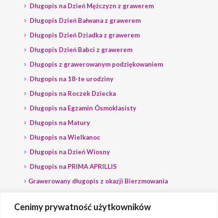
Długopis na Dzień Mężczyzn z grawerem
Długopis Dzień Bałwana z grawerem
Długopis Dzień Dziadka z grawerem
Długopis Dzień Babci z grawerem
Długopis z grawerowanym podziękowaniem
Długopis na 18-te urodziny
Długopis na Roczek Dziecka
Długopis na Egzamin Ósmoklasisty
Długopis na Matury
Długopis na Wielkanoc
Długopis na Dzień Wiosny
Długopis na PRIMA APRILLIS
Grawerowany długopis z okazji Bierzmowania
Długopis na wybory
Cenimy prywatność użytkowników
Grawerowany długopis dla Polityka