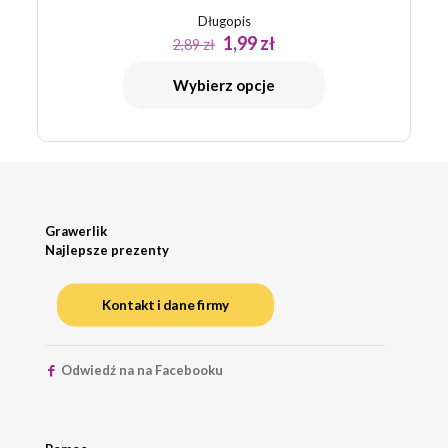
Długopis
Pierwotna
Aktualna
1,99
zł
2,89
zł
cena
cena
wynosiła:
wynosi:
Wybierz opcje
2,89 zł.
1,99 zł.
Grawerlik
Najlepsze prezenty
Kontakt i dane firmy
Odwiedź na na Facebooku