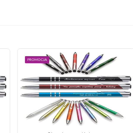
Opinie
pinii o produkcie.
szą opinię o „Długopis Lind, czarny”
 nie zostanie opublikowany.
Wymagane pola są oznaczone
*
PROMOCJA
 z 5 gwiazdek
2 z 5 gwiazdek
3 z 5 gwiazdek
4 z 5 gwiazdek