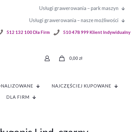
Usługi grawerowania – park maszyn
Usługi grawerowania – nasze możliwości
512 132 100 Dla Firm
510 478 999 Klient Indywidualny
0,00
zł
ONALIZOWANE
NAJCZĘŚCIEJ KUPOWANE
DLA FIRM