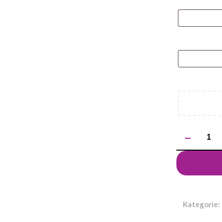
ilość
Długopis
Lind,
czarny
Kategorie: