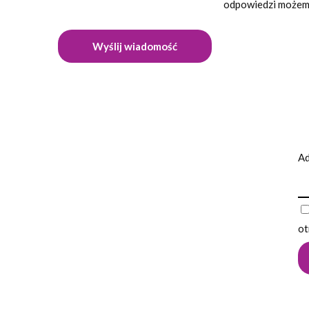
odpowiedzi możemy
Ad
ot