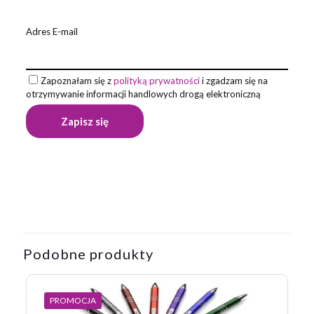
Adres E-mail
Zapoznałam się z
polityką prywatności
i zgadzam się na
otrzymywanie informacji handlowych drogą elektroniczną
Opinie
Waga
0,012 kg
Na razie nie ma opinii o produkcie.
Napisz pierwszą opinię o „Długopis
KOSMOS”
Podobne produkty
Twój adres email nie zostanie opublikowany.
Wymagane pola
są oznaczone
*
PROMOCJA
Twoja ocena
*