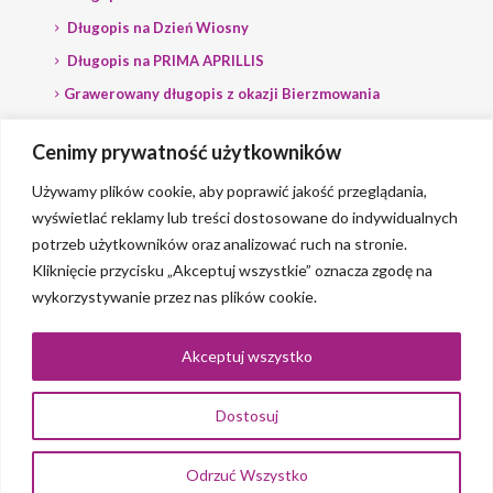
Długopis na Dzień Wiosny
Długopis na PRIMA APRILLIS
Grawerowany długopis z okazji Bierzmowania
Długopis na wybory
Cenimy prywatność użytkowników
Grawerowany długopis dla Polityka
Używamy plików cookie, aby poprawić jakość przeglądania,
wyświetlać reklamy lub treści dostosowane do indywidualnych
potrzeb użytkowników oraz analizować ruch na stronie.
Kliknięcie przycisku „Akceptuj wszystkie” oznacza zgodę na
wykorzystywanie przez nas plików cookie.
© 2023 Grawerlik |
2QBS
Akceptuj wszystko
Dostosuj
0
Odrzuć Wszystko