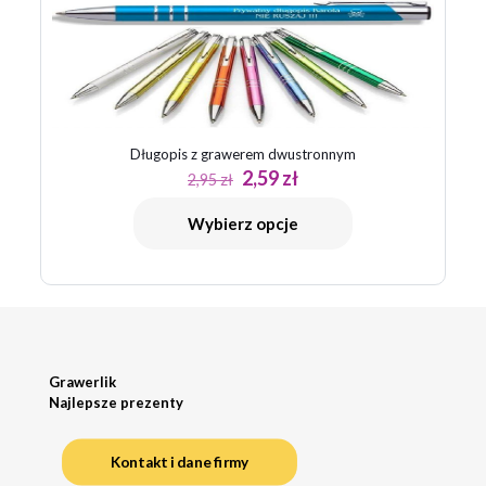
Długopis z grawerem dwustronnym
Pierwotna
Aktualna
2,59
zł
2,95
zł
cena
cena
wynosiła:
wynosi:
Wybierz opcje
2,95 zł.
2,59 zł.
Grawerlik
Najlepsze prezenty
Kontakt i dane firmy