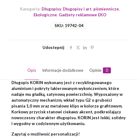
Kategorie:
Długopisy
,
Długopisy i art. piśmiennicze
,
Ekologiczne
,
Gadżety reklamowe EKO
SKU:
19742-04
Udostepnij
Opis
Informacje dodatkowe
Opinie
0
Długopis KORIN wykonany jest z recyklingowanego
aluminium i pokryty lakierowanym wykończeniem, które
nadaje mu gładką, satynową powierzchnię. Wyposażony w
automatyczny mechanizm, wkład typu G2 o grubości
pisania 1,0 mm oraz metalowy klips w kolorze grafitowym.
Korkowy przycisk stanowi ciekawy akcent, podkreślający
nowoczesny charakter długopisu. KORIN jest lekki, solidny
i wygodny w codziennym użytkowaniu.
Zapytaj o możliwość personalizacji!